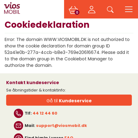
0
Cookiedeklaration
Error: The domain WWW.VIOSMOBIL.DK is not authorized to
show the cookie declaration for domain group ID
52a41e0b-277a-4ccb-b8e3-769e20616674. Please add it
to the domain group in the Cookiebot Manager to
authorize the domain.
Kontakt kundeservice
Se åbningstider & kontaktinfo:
Gå til
Kundeservice
Tlf:
44 12 44 60
Mail:
support@viosmobil.dk
Find hjælp i vores
FAQ