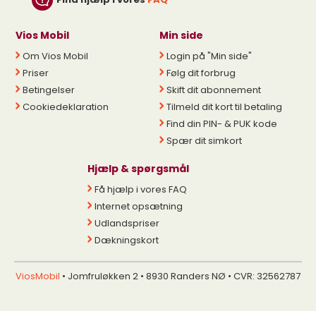
Vios Mobil
Min side
Om Vios Mobil
Login på "Min side"
Priser
Følg dit forbrug
Betingelser
Skift dit abonnement
Cookiedeklaration
Tilmeld dit kort til betaling
Find din PIN- & PUK kode
Spær dit simkort
Hjælp & spørgsmål
Få hjælp i vores FAQ
Internet opsætning
Udlandspriser
Dækningskort
ViosMobil
• Jomfruløkken 2 • 8930 Randers NØ • CVR: 32562787