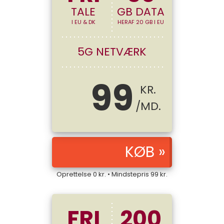
TALE
GB DATA
I EU & DK
HERAF 20 GB I EU
5G NETVÆRK
99
KR.
/MD.
Oprettelse
0
kr. • Mindstepris
99
kr.
FRI
200