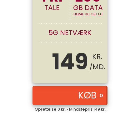
TALE
GB DATA
HERAF 30 GB I EU
5G NETVÆRK
149
KR.
/MD.
Oprettelse
0
kr. • Mindstepris
149
kr.