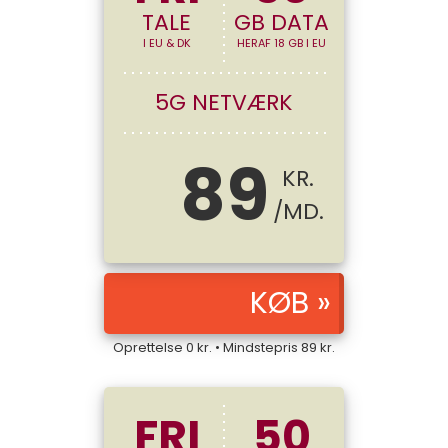
TALE
GB DATA
I EU & DK
HERAF 18 GB I EU
5G NETVÆRK
89
KR.
/MD.
Oprettelse
0
kr. • Mindstepris
89
kr.
FRI
50