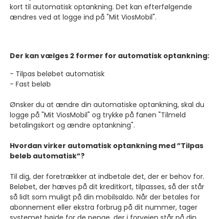
kort til automatisk optankning. Det kan efterfølgende
ændres ved at logge ind på "Mit ViosMobil".
Der kan vælges 2 former for automatisk optankning:
- Tilpas beløbet automatisk
- Fast beløb
Ønsker du at ændre din automatiske optankning, skal du
logge på "Mit ViosMobil" og trykke på fanen "Tilmeld
betalingskort og ændre optankning".
Hvordan virker automatisk optankning med ”Tilpas
beløb automatisk”?
Til dig, der foretrækker at indbetale det, der er behov for.
Beløbet, der hæves på dit kreditkort, tilpasses, så der står
så lidt som muligt på din mobilsaldo. Når der betales for
abonnement eller ekstra forbrug på dit nummer, tager
systemet højde for de penge, der i forvejen står på din