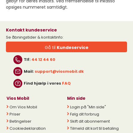
gebyr for deres indsats. Ved fremsendelse til inkasso
opsiges nummeret samtidigt.
Kontakt kundeservice
Se åbningstider & kontaktinfo:
Gå til
Kundeservice
Tlf:
44 12 44 60
Mail:
support@viosmobil.dk
Find hjælp i vores
FAQ
Vios Mobil
Min side
Om Vios Mobil
Login på "Min side"
Priser
Følg dit forbrug
Betingelser
Skift dit abonnement
Cookiedeklaration
Tilmeld dit kort til betaling