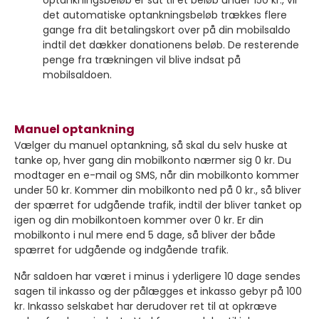
optankningsbeløb er sat til et beløb under 150 kr., vil
det automatiske optankningsbeløb trækkes flere
gange fra dit betalingskort over på din mobilsaldo
indtil det dækker donationens beløb. De resterende
penge fra trækningen vil blive indsat på
mobilsaldoen.
Manuel optankning
Vælger du manuel optankning, så skal du selv huske at
tanke op, hver gang din mobilkonto nærmer sig 0 kr. Du
modtager en e-mail og SMS, når din mobilkonto kommer
under 50 kr. Kommer din mobilkonto ned på 0 kr., så bliver
der spærret for udgående trafik, indtil der bliver tanket op
igen og din mobilkontoen kommer over 0 kr. Er din
mobilkonto i nul mere end 5 dage, så bliver der både
spærret for udgående og indgående trafik.
Når saldoen har været i minus i yderligere 10 dage sendes
sagen til inkasso og der pålægges et inkasso gebyr på 100
kr. Inkasso selskabet har derudover ret til at opkræve