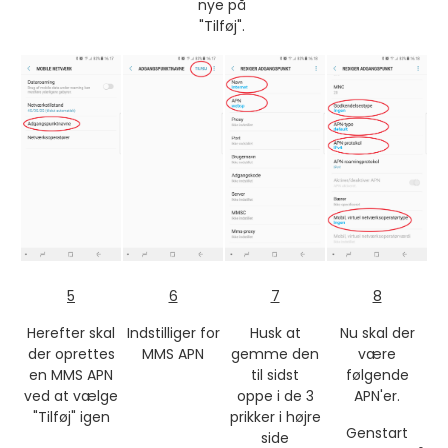
nye på
"Tilføj".
5
6
7
8
Herefter skal
Indstilliger for
Husk at
Nu skal der
der oprettes
MMS APN
gemme den
være
en MMS APN
til sidst
følgende
ved at vælge
oppe i de 3
APN'er.
"Tilføj" igen
prikker i højre
Genstart
side