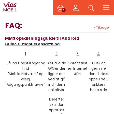
0
FAQ:
« Tilbage
MMS opsætningsguide til Android
Guide til manuel opsætning:
1
2
3
4
Gå ind i indstillinger og
Slet alle de
Opret først
Husk at
find
APN'er der
en Internet
gemme
"Mobile Netværk" og
ligger der
APN:
den til sidst
vælg
ved at gå
oppe i de 3
"Adgangspunktnavne":
ind i dem
prikker i
enkeltvis.
højre side
Derefter
skal der
oprettes