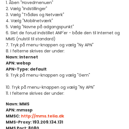
1. Åben "Hovedmenuen"
2. Vælg "Indstillinger"
3. Vælg "Trådløs og Netværk"
4. Vælg "Mobilnetværk"
5. Vælg "Navne på adgangspunkt"
6. Slet de forud indstillet ANP'er - både den til Internet og
MMS (nulstil til standard)
7. Tryk på menu-knappen og vælg "Ny APN"
8. I felterne skrives der under:
Navn: Internet
APN: websp
APN-Type: default
9. Tryk på menu-knappen og vælg "Gem"
10. Tryk på menu-knappen og vælg "Ny APN"
11. I felterne skrives der under:
Navn: MMS
APN: mmssp
MMSC:
http://mms.telia.dk
MMS-Proxy: 193.209.134.131
MMS Port: 8080