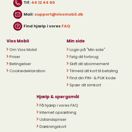
Tlf:
44 12 44 60
Mail:
support@viosmobil.dk
Find hjælp i vores
FAQ
Vios Mobil
Min side
Om Vios Mobil
Login på "Min side"
Priser
Følg dit forbrug
Betingelser
Skift dit abonnement
Cookiedeklaration
Tilmeld dit kort til betaling
Find din PIN- & PUK kode
Spær dit simkort
Hjælp & spørgsmål
Få hjælp i vores FAQ
Internet opsætning
Udlandspriser
Dækningskort